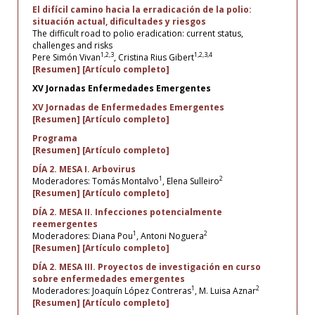
El difícil camino hacia la erradicación de la polio:
situación actual, dificultades y riesgos
The difficult road to polio eradication: current status,
challenges and risks
1,2,3
1,2,3,4
Pere Simón Vivan
, Cristina Rius Gibert
[Resumen]
[Artículo completo]
XV Jornadas Enfermedades Emergentes
XV Jornadas de Enfermedades Emergentes
[Resumen]
[Artículo completo]
Programa
[Resumen]
[Artículo completo]
DÍA 2. MESA I. Arbovirus
1
2
Moderadores: Tomás Montalvo
, Elena Sulleiro
[Resumen]
[Artículo completo]
DÍA 2. MESA II. Infecciones potencialmente
reemergentes
1
2
Moderadores: Diana Pou
, Antoni Noguera
[Resumen]
[Artículo completo]
DÍA 2. MESA III. Proyectos de investigación en curso
sobre enfermedades emergentes
1
2
Moderadores: Joaquín López Contreras
, M. Luisa Aznar
[Resumen]
[Artículo completo]