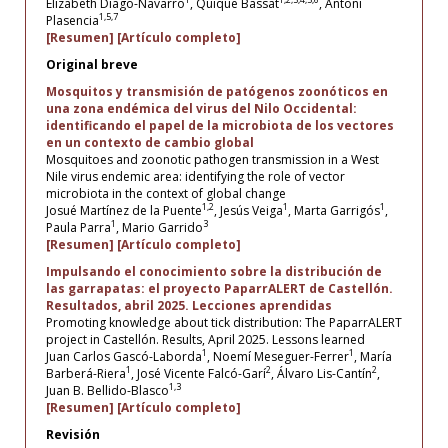
Elizabeth Diago-Navarro
, Quique Bassat
, Antoni
1,5,7
Plasencia
[Resumen]
[Artículo completo]
Original breve
Mosquitos y transmisión de patógenos zoonóticos en
una zona endémica del virus del Nilo Occidental:
identificando el papel de la microbiota de los vectores
en un contexto de cambio global
Mosquitoes and zoonotic pathogen transmission in a West
Nile virus endemic area: identifying the role of vector
microbiota in the context of global change
1,2
1
1
Josué Martínez de la Puente
, Jesús Veiga
, Marta Garrigós
,
1
3
Paula Parra
, Mario Garrido
[Resumen]
[Artículo completo]
Impulsando el conocimiento sobre la distribución de
las garrapatas: el proyecto PaparrALERT de Castellón.
Resultados, abril 2025. Lecciones aprendidas
Promoting knowledge about tick distribution: The PaparrALERT
project in Castellón. Results, April 2025. Lessons learned
1
1
Juan Carlos Gascó-Laborda
, Noemí Meseguer-Ferrer
, María
1
2
2
Barberá-Riera
, José Vicente Falcó-Garí
, Álvaro Lis-Cantín
,
1,3
Juan B. Bellido-Blasco
[Resumen]
[Artículo completo]
Revisión