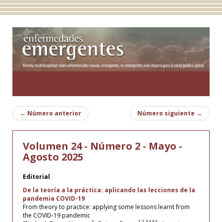
Toggle
navigatio
←
Número anterior
Número siguiente
→
Volumen 24 - Número 2 - Mayo -
Agosto 2025
Editorial
De la teoría a la práctica: aplicando las lecciones de la
pandemia COVID-19
From theory to practice: applying some lessons learnt from
the COVID-19 pandemic
1
1,2,3,4,5,6