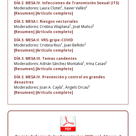
DÍA 2. MESA IV. Infecciones de Transmisión Sexual (ITS)
1
2
Moderadores: Laura Clotet
, Xavier Vallès
[Resumen]
[Artículo completo]
DÍA 3. MESA I. Riesgos vectoriales
1
2
Moderadores: Cristina Vilaplana
, José Muñoz
[Resumen]
[Artículo completo]
DÍA 3. MESA II. VRS-gripe-COVID
1
2
Moderadores: Cristina Rius
, Juan Bellido
[Resumen]
[Artículo completo]
DÍA 3. MESA III. Temas candentes
1
2
Moderadores: Adrián Sánchez Montalvá
, Irma Casas
[Resumen]
[Artículo completo]
DÍA 3. MESA IV. Prevención y control en grandes
desastres
1
2
Moderadores: Joan A. Caylà
, Àngels Orcau
[Resumen]
[Artículo completo]