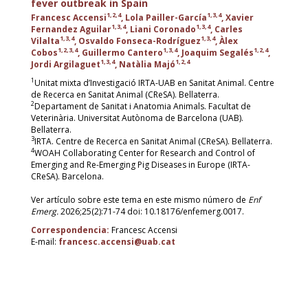
fever outbreak in Spain
1,2,4
1,3,4
Francesc Accensi
, Lola Pailler-García
, Xavier
1,3,4
1,3,4
Fernandez Aguilar
, Liani Coronado
, Carles
1,3,4
1,3,4
Vilalta
, Osvaldo Fonseca-Rodríguez
, Àlex
1,2,3,4
1,3,4
1,2,4
Cobos
, Guillermo Cantero
, Joaquim Segalés
,
1,3,4
1,2,4
Jordi Argilaguet
, Natàlia Majó
1
Unitat mixta d’Investigació IRTA-UAB en Sanitat Animal. Centre
de Recerca en Sanitat Animal (CReSA). Bellaterra.
2
Departament de Sanitat i Anatomia Animals. Facultat de
Veterinària. Universitat Autònoma de Barcelona (UAB).
Bellaterra.
3
IRTA. Centre de Recerca en Sanitat Animal (CReSA). Bellaterra.
4
WOAH Collaborating Center for Research and Control of
Emerging and Re-Emerging Pig Diseases in Europe (IRTA-
CReSA). Barcelona.
Ver artículo sobre este tema en este mismo número de
Enf
Emerg.
2026;25(2):71-74 doi: 10.18176/enfemerg.0017.
Correspondencia:
Francesc Accensi
E-mail:
francesc.accensi@uab.cat