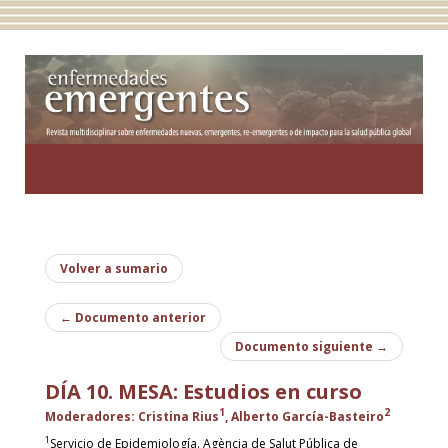
Toggle
navigatio
Volver a sumario
←
Documento anterior
Documento siguiente
→
DÍA 10. MESA: Estudios en curso
1
2
Moderadores: Cristina Rius
, Alberto García-Basteiro
1
Servicio de Epidemiología. Agència de Salut Pública de