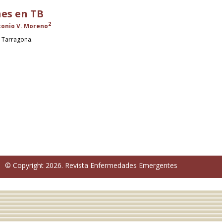
nes en TB
2
tonio V. Moreno
. Tarragona.
© Copyright 2026. Revista Enfermedades Emergentes