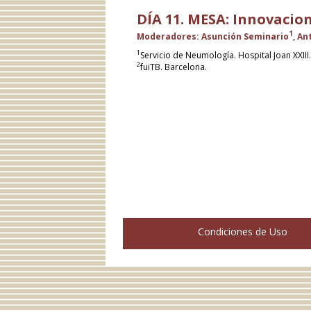
DÍA 11. MESA: Innovacio
1
Moderadores: Asunción Seminario
, An
1
Servicio de Neumología. Hospital Joan XXIII
2
fuiTB. Barcelona.
Condiciones de Uso